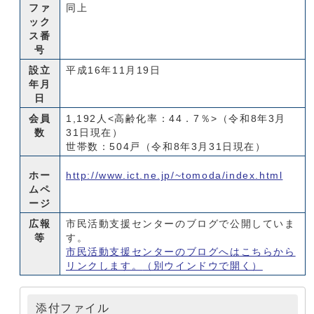
ファ
同上
ック
ス番
号
設立
平成16年11月19日
年月
日
会員
1,192人<高齢化率：44．7％>（令和8年3月
数
31日現在）
世帯数：504戸（令和8年3月31日現在）
ホー
http://www.ict.ne.jp/~tomoda/index.html
ムペ
ージ
広報
市民活動支援センターのブログで公開していま
等
す。
市民活動支援センターのブログへはこちらから
リンクします。
（別ウインドウで開く）
添付ファイル