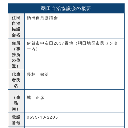
鞆田自治協議会の概要
住民
鞆田自治協議会
自治
協議
会名
住所
伊賀市中友田2037番地（鞆田地区市民センタ
（事
ー内）
務所
の位
置）
代表
藤林 敏治
者氏
名
（事
城 正彦
務
局）
電話
0595-43-2205
番号