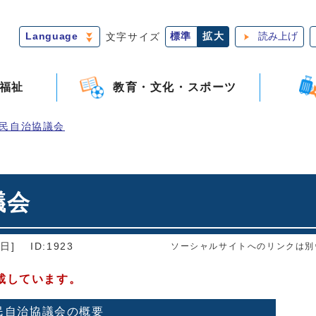
Language
文字サイズ
標準
拡大
読み上げ
福祉
教育・文化・スポーツ
民自治協議会
議会
日]
ID:1923
ソーシャルサイトへのリンクは別
載しています。
民自治協議会の概要