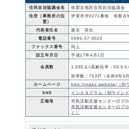
住民自治協議会名
依那古地区住民自治協議会
住所（事務所の位
伊賀市沖3271番地 依那
置）
代表者氏名
森永 長生
電話番号
0595-37-0025
ファックス番号
同上
設立年月日
平成17年4月1日
会員数
1,592人<高齢化率：50.6
世帯数：753戸（令和8年3
ホームページ
http://inako.website/
（別
SNS
インスタグラム
（別ウイン
広報等
市民活動支援センターのブ
市民活動支援センターのブ
く）