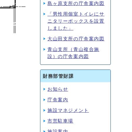
島ヶ原支所の庁舎案内図
「男性用個室トイレにサ
ニタリーボックスを設置
しました」
大山田支所の庁舎案内図
青山支所（青山複合施
設）の庁舎案内図
財務部管財課
お知らせ
庁舎案内
施設マネジメント
市営駐車場
施設案内