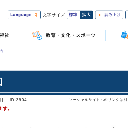
Language
文字サイズ
標準
拡大
読み上げ
福祉
教育・文化・スポーツ
内
図
]
ID:2904
ソーシャルサイトへのリンクは別
ます。