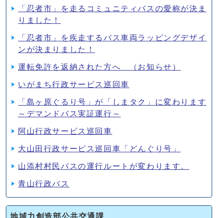
「忍者市」を走るコミュニティバスの愛称が決ま
りました！
「忍者市」を疾走するバス車両ラッピングデザイ
ンが決まりました！
運転免許を返納された方へ （お知らせ）
いがまち行政サービス巡回車
「島ヶ原ぐるり号」が「しまタク」に変わります
～デマンドバス実証運行～
阿山行政サービス巡回車
大山田行政サービス巡回車「どんぐり号」
山添村村民バスの運行ルートが変わります。
青山行政バス
地域力創造部公共交通課