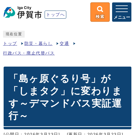
トップへ
検索
メニュー
現在位置
トップ
防災・暮らし
交通
行政バス・廃止代替バス
「島ヶ原ぐるり号」が
「しまタク」に変わりま
す～デマンドバス実証運
行～
[公開日：2026年3月23日]
[更新日：2026年3月23日]