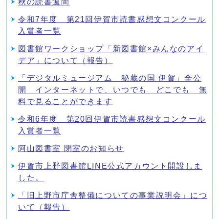
秋の読書週間
令和7年度 第21回伊賀市読書感想文コンクール
入賞者一覧
図書館ワークショップ「新図書館×みんなのアイ
デア」について（報告）
「デジタルミュージアム 秘蔵の国 伊賀」全公
開 インターネットで、いつでも どこでも 無
料で見ることができます
令和6年度 第20回伊賀市読書感想文コンクール
入賞者一覧
阿山図書室 閉室のお知らせ
伊賀市上野図書館LINE公式アカウント開設しま
した。
「旧上野市庁舎整備についての事業説明会」につ
いて（報告）