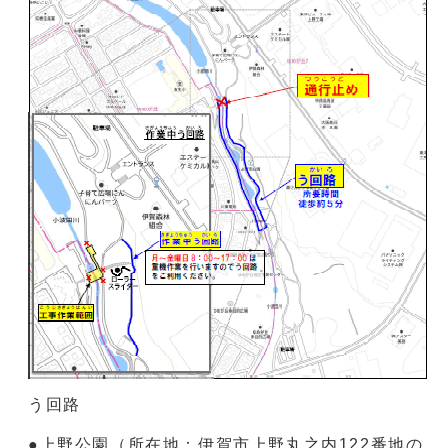
う回路
●上野公園（所在地：伊賀市上野丸之内122番地の