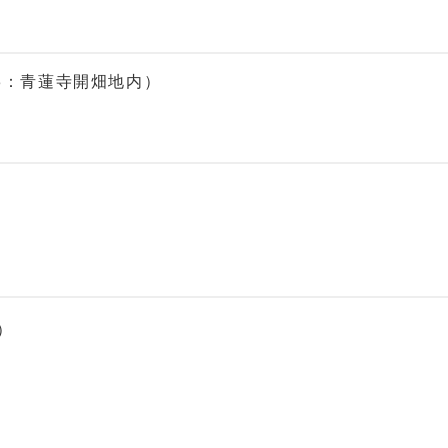
3：青蓮寺開畑地内）
）