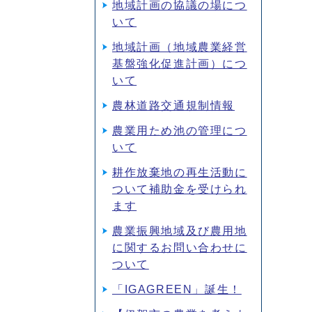
地域計画の協議の場につ
いて
地域計画（地域農業経営
基盤強化促進計画）につ
いて
農林道路交通規制情報
農業用ため池の管理につ
いて
耕作放棄地の再生活動に
ついて補助金を受けられ
ます
農業振興地域及び農用地
に関するお問い合わせに
ついて
「IGAGREEN」誕生！