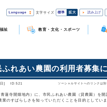
Language
文字サイズ
標準
拡大
読み上げ
福祉
教育・文化・スポーツ
民ふれあい農園の利用者募集
日]
ID:521
ソーシャルサイトへのリンクは別
3：青蓮寺開畑地内）に、市民ふれあい農園（貸農園）を開
農業のすばらしさを知っていただくことを目的としてい