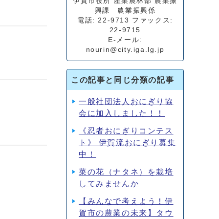
伊賀市役所 産業農林部 農業振
興課 農業振興係
電話: 22-9713 ファックス:
22-9715
E-メール:
nourin@city.iga.lg.jp
この記事と同じ分類の記事
一般社団法人おにぎり協
会に加入しました！！
《忍者おにぎりコンテス
ト》 伊賀流おにぎり募集
中！
菜の花（ナタネ）を栽培
してみませんか
【みんなで考えよう！伊
賀市の農業の未来】タウ