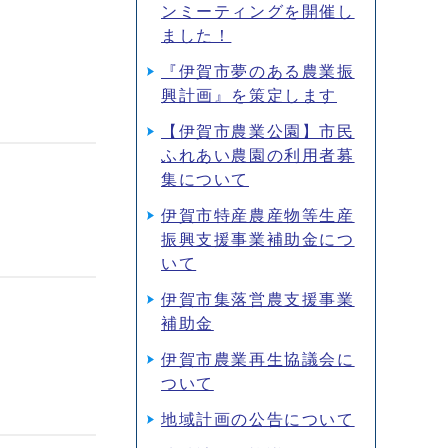
ンミーティングを開催し
ました！
『伊賀市夢のある農業振
興計画』を策定します
【伊賀市農業公園】市民
ふれあい農園の利用者募
集について
伊賀市特産農産物等生産
振興支援事業補助金につ
いて
伊賀市集落営農支援事業
補助金
伊賀市農業再生協議会に
ついて
地域計画の公告について