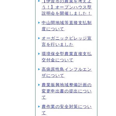
【伊賀市の農業を考えよ
う！】オープンハウス型
説明会を開催しました！
中山間地域等直接支払制
度について
オーガニックビレッジ宣
言を行いました
環境保全型農業直接支払
交付金について
高病原性鳥インフルエン
ザについて
農業振興地域整備計画の
変更申出書の提出につい
て
農作業の安全対策につい
て