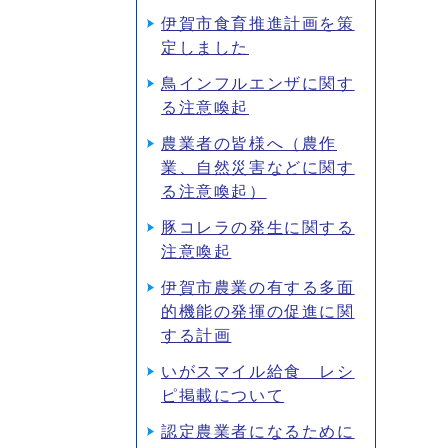
伊賀市食育推進計画を策
定しました
鳥インフルエンザに関す
る注意喚起
農業者の皆様へ（農作
業、自然災害などに関す
る注意喚起）
豚コレラの発生に関する
注意喚起
伊賀市農業の有する多面
的機能の発揮の促進に関
する計画
いがスマイル給食 レシ
ピ掲載について
認定農業者になるために