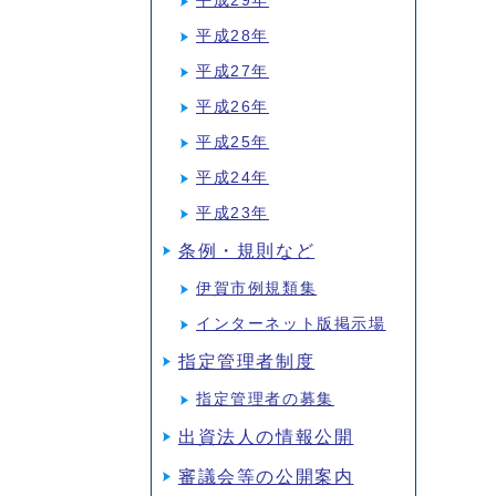
平成29年
平成28年
平成27年
平成26年
平成25年
平成24年
平成23年
条例・規則など
伊賀市例規類集
インターネット版掲示場
指定管理者制度
指定管理者の募集
出資法人の情報公開
審議会等の公開案内