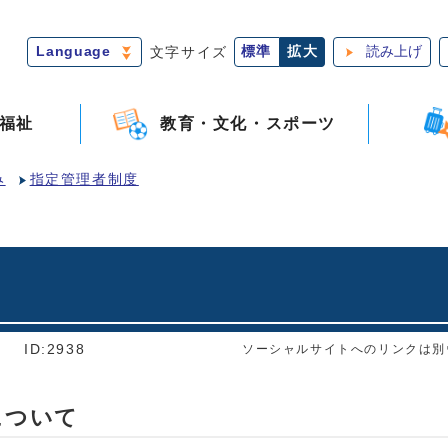
Language
文字サイズ
標準
拡大
読み上げ
福祉
教育・文化・スポーツ
み
指定管理者制度
]
ID:2938
ソーシャルサイトへのリンクは別
について