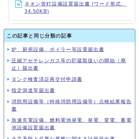
ネオン管灯設備設置届出書 (ワード形式、
34.50KB)
この記事と同じ分類の記事
炉、厨房設備、ボイラー等設置届出書
圧縮アセチレンガス等の貯蔵取扱いの開始（廃
止）届出書
タンク検査済証再交付申請書
指定洞道等届出書
消防用設備等（特殊消防用設備等）点検結果報告
書
急速充電設備、燃料電池発電、発電、変電、蓄電
池設備設置届出書
火災予防上必要な業務に関する計画提出書