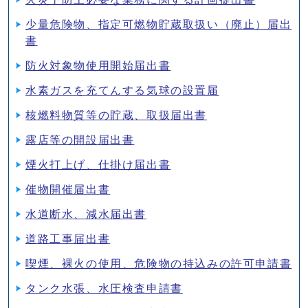
少量危険物、指定可燃物貯蔵取扱い（廃止）届出
書
防火対象物使用開始届出書
水素ガスを充てんする気球の設置届
核燃料物質等の貯蔵、取扱届出書
露店等の開設届出書
煙火打上げ、仕掛け届出書
催物開催届出書
水道断水、減水届出書
道路工事届出書
喫煙、裸火の使用、危険物の持込みの許可申請書
タンク水張、水圧検査申請書