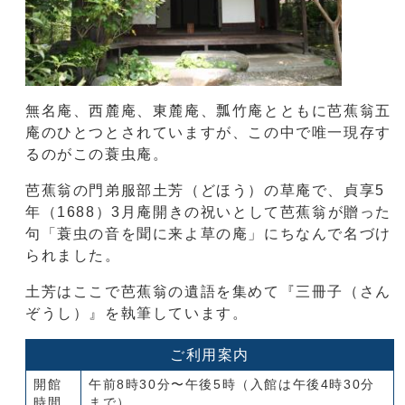
無名庵、西麓庵、東麓庵、瓢竹庵とともに芭蕉翁五
庵のひとつとされていますが、この中で唯一現存す
るのがこの蓑虫庵。
芭蕉翁の門弟服部土芳（どほう）の草庵で、貞享5
年（1688）3月庵開きの祝いとして芭蕉翁が贈った
句「蓑虫の音を聞に来よ草の庵」にちなんで名づけ
られました。
土芳はここで芭蕉翁の遺語を集めて『三冊子（さん
ぞうし）』を執筆しています。
ご利用案内
開館
午前8時30分〜午後5時（入館は午後4時30分
時間
まで）