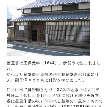
芭蕉翁は正保元年（1644）、伊賀市で生まれまし
幼少より藤堂藩伊賀付の侍大将藤堂新七郎家に仕
え、嗣子蝉吟とともに俳諧を学びました。
江戸に出て俳諧師となり、37歳のとき『桃青門弟
独吟二十歌仙』を刊行、俳壇における地位を確立、
遂に蕉風俳諧の祖と仰がれる新規の俳風をうちたて
ましたが、元禄7年（1694）10月12日51歳のとき