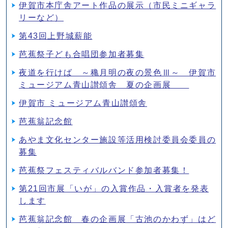
伊賀市本庁舎アート作品の展示（市民ミニギャラ
リーなど）
第43回上野城薪能
芭蕉祭子ども合唱団参加者募集
夜道を行けば ～穐月明の夜の景色Ⅲ～ 伊賀市
ミュージアム青山讃頌舎 夏の企画展
伊賀市 ミュージアム青山讃頌舎
芭蕉翁記念館
あやま文化センター施設等活用検討委員会委員の
募集
芭蕉祭フェスティバルバンド参加者募集！
第21回市展「いが」の入賞作品・入賞者を発表
します
芭蕉翁記念館 春の企画展「古池のかわず」はど