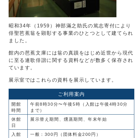
昭和34年（1959）神部滿之助氏の篤志寄付により
俳聖芭蕉翁を顕彰する事業のひとつとして建てられ
ました。
館内の芭蕉文庫には翁の真蹟をはじめ近世から現代
に至る連歌俳諧に関する資料などが数多く保存され
ています。
展示室ではこれらの資料を展示しています。
ご利用案内
開館
午前8時30分〜午後5時（入館は午後4時30分
時間
まで）
休館
展示替え期間、燻蒸期間、年末年始
日
入館
一般：300円（団体料金200円）