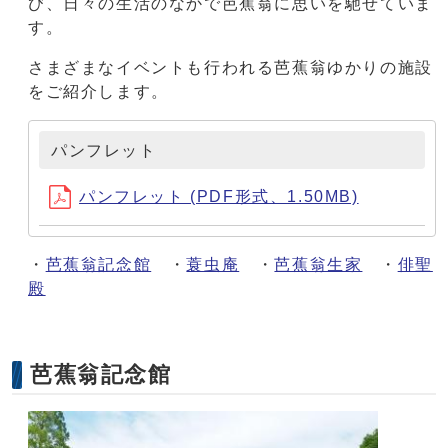
び、日々の生活のなかで芭蕉翁に思いを馳せていま
す。
さまざまなイベントも行われる芭蕉翁ゆかりの施設
をご紹介します。
パンフレット
パンフレット (PDF形式、1.50MB)
・
芭蕉翁記念館
・
蓑虫庵
・
芭蕉翁生家
・
俳聖
殿
芭蕉翁記念館