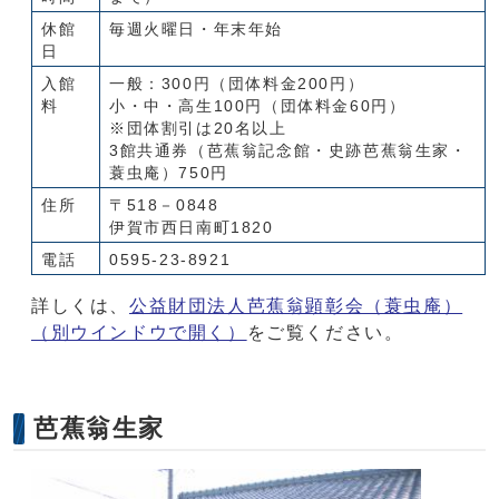
休館
毎週火曜日・年末年始
日
入館
一般：300円（団体料金200円）
料
小・中・高生100円（団体料金60円）
※団体割引は20名以上
3館共通券（芭蕉翁記念館・史跡芭蕉翁生家・
蓑虫庵）750円
住所
〒518－0848
伊賀市西日南町1820
電話
0595-23-8921
詳しくは、
公益財団法人芭蕉翁顕彰会（蓑虫庵）
（別ウインドウで開く）
をご覧ください。
芭蕉翁生家