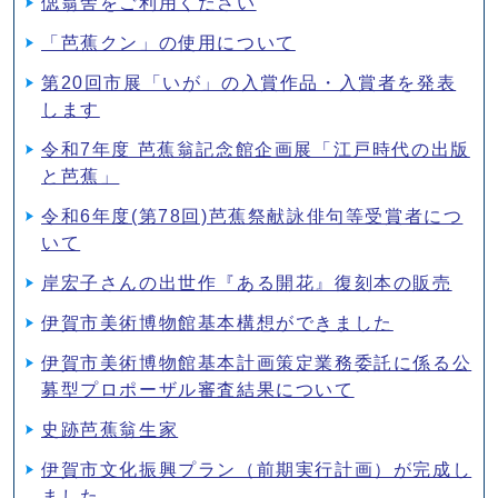
偲翁舎をご利用ください
「芭蕉クン」の使用について
第20回市展「いが」の入賞作品・入賞者を発表
します
令和7年度 芭蕉翁記念館企画展「江戸時代の出版
と芭蕉」
令和6年度(第78回)芭蕉祭献詠俳句等受賞者につ
いて
岸宏子さんの出世作『ある開花』復刻本の販売
伊賀市美術博物館基本構想ができました
伊賀市美術博物館基本計画策定業務委託に係る公
募型プロポーザル審査結果について
史跡芭蕉翁生家
伊賀市文化振興プラン（前期実行計画）が完成し
ました