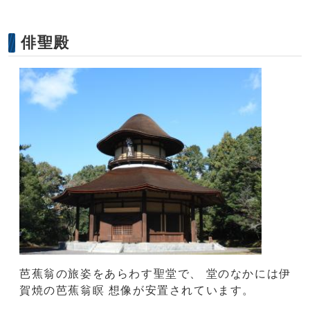
俳聖殿
芭蕉翁の旅姿をあらわす聖堂で、 堂のなかには伊
賀焼の芭蕉翁瞑 想像が安置されています。