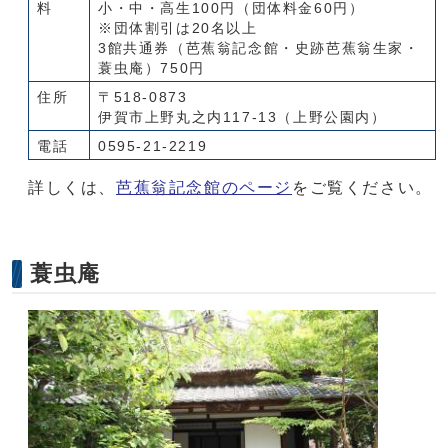
料
小・中・高生100円（団体料金60円）
※団体割引は20名以上
3館共通券（芭蕉翁記念館・史跡芭蕉翁生家・
蓑虫庵）750円
住所
〒518-0873
伊賀市上野丸之内117-13（上野公園内）
電話
0595-21-2219
詳しくは、
芭蕉翁記念館のページ
をご覧ください。
蓑虫庵