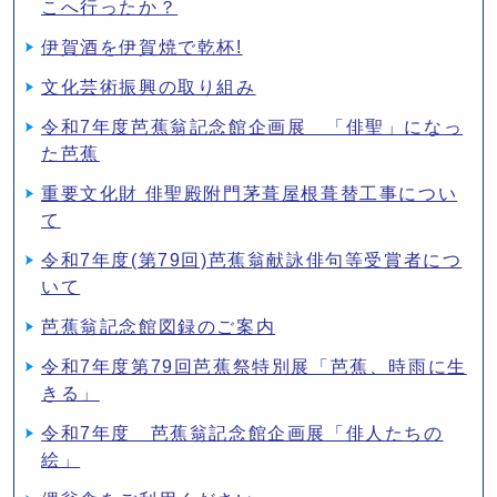
こへ行ったか？
伊賀酒を伊賀焼で乾杯!
文化芸術振興の取り組み
令和7年度芭蕉翁記念館企画展 「俳聖」になっ
た芭蕉
重要文化財 俳聖殿附門茅葺屋根葺替工事につい
て
令和7年度(第79回)芭蕉翁献詠俳句等受賞者につ
いて
芭蕉翁記念館図録のご案内
令和7年度第79回芭蕉祭特別展「芭蕉、時雨に生
きる」
令和7年度 芭蕉翁記念館企画展「俳人たちの
絵」