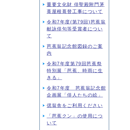
重要文化財 俳聖殿附門茅
葺屋根葺替工事について
令和7年度(第79回)芭蕉翁
献詠俳句等受賞者につい
て
芭蕉翁記念館図録のご案
内
令和7年度第79回芭蕉祭
特別展「芭蕉、時雨に生
きる」
令和7年度 芭蕉翁記念館
企画展「俳人たちの絵」
偲翁舎をご利用ください
「芭蕉クン」の使用につ
いて