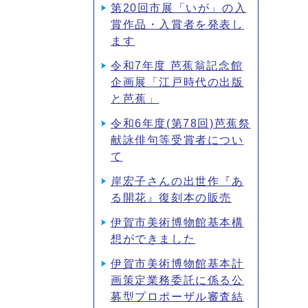
第20回市展「いが」の入
賞作品・入賞者を発表し
ます
令和7年度 芭蕉翁記念館
企画展「江戸時代の出版
と芭蕉」
令和6年度(第78回)芭蕉祭
献詠俳句等受賞者につい
て
岸宏子さんの出世作『あ
る開花』復刻本の販売
伊賀市美術博物館基本構
想ができました
伊賀市美術博物館基本計
画策定業務委託に係る公
募型プロポーザル審査結