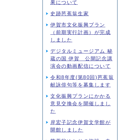
果について
史跡芭蕉翁生家
伊賀市文化振興プラン
（前期実行計画）が完成
しました
デジタルミュージアム 秘
蔵の国 伊賀 公開記念講
演会の動画配信について
令和8年度(第80回)芭蕉翁
献詠俳句等を募集します
文化振興プランにかかる
意見交換会を開催しまし
た
岸宏子記念伊賀文学館が
開館しました