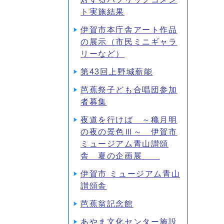
ト実施結果
伊賀市本庁舎アート作品
の展示（市民ミニギャラ
リーなど）
第43回上野城薪能
芭蕉祭子ども合唱団参加
者募集
夜道を行けば ～穐月明
の夜の景色Ⅲ～ 伊賀市
ミュージアム青山讃頌
舎 夏の企画展
伊賀市 ミュージアム青山
讃頌舎
芭蕉翁記念館
あやま文化センター施設