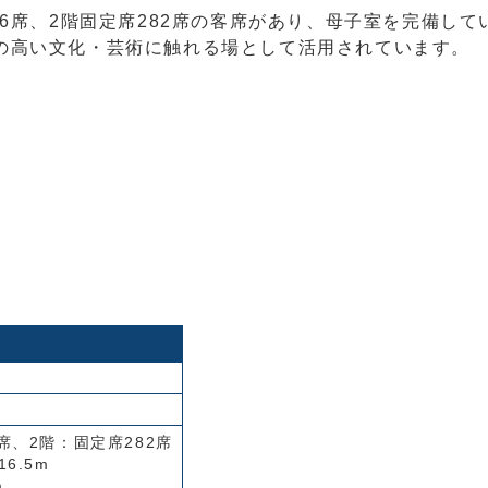
席6席、2階固定席282席の客席があり、母子室を完備して
の高い文化・芸術に触れる場として活用されています。
席、2階：固定席282席
6.5m
m