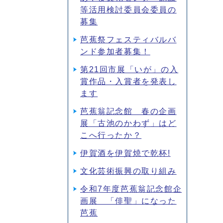
等活用検討委員会委員の
募集
芭蕉祭フェスティバルバ
ンド参加者募集！
第21回市展「いが」の入
賞作品・入賞者を発表し
ます
芭蕉翁記念館 春の企画
展「古池のかわず」はど
こへ行ったか？
伊賀酒を伊賀焼で乾杯!
文化芸術振興の取り組み
令和7年度芭蕉翁記念館企
画展 「俳聖」になった
芭蕉