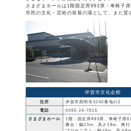
さまざまホールは1階固定席893席・車椅子
市民の文化・芸術の発展の場として、また質
伊賀市文化会館
住所
伊賀市西明寺3240番地の2
電話
0595-24-7015
さまざまホール
1階：固定席893席、車椅子席6
舞台：幅23m、高さ18m、奥行1
プロセニアム：幅19m、高さ8