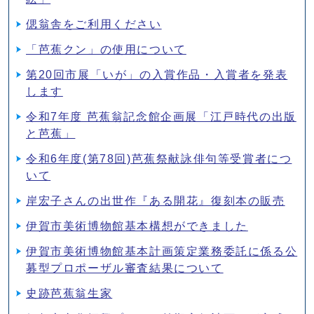
偲翁舎をご利用ください
「芭蕉クン」の使用について
第20回市展「いが」の入賞作品・入賞者を発表
します
令和7年度 芭蕉翁記念館企画展「江戸時代の出版
と芭蕉」
令和6年度(第78回)芭蕉祭献詠俳句等受賞者につ
いて
岸宏子さんの出世作『ある開花』復刻本の販売
伊賀市美術博物館基本構想ができました
伊賀市美術博物館基本計画策定業務委託に係る公
募型プロポーザル審査結果について
史跡芭蕉翁生家