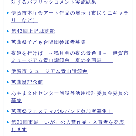
対するパブリックコメント実施結果
伊賀市本庁舎アート作品の展示（市民ミニギャラ
リーなど）
第43回上野城薪能
芭蕉祭子ども合唱団参加者募集
夜道を行けば ～穐月明の夜の景色Ⅲ～ 伊賀市
ミュージアム青山讃頌舎 夏の企画展
伊賀市 ミュージアム青山讃頌舎
芭蕉翁記念館
あやま文化センター施設等活用検討委員会委員の
募集
芭蕉祭フェスティバルバンド参加者募集！
第21回市展「いが」の入賞作品・入賞者を発表
します