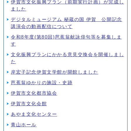
伊賀市文化振興プラン（前期実行計画）が完成し
ました
デジタルミュージアム 秘蔵の国 伊賀 公開記念
講演会の動画配信について
令和8年度(第80回)芭蕉翁献詠俳句等を募集しま
す
文化振興プランにかかる意見交換会を開催しまし
た
岸宏子記念伊賀文学館が開館しました
芭蕉翁ゆかりの施設・史跡
伊賀市文化都市協会
伊賀市文化会館
あやま文化センター
青山ホール