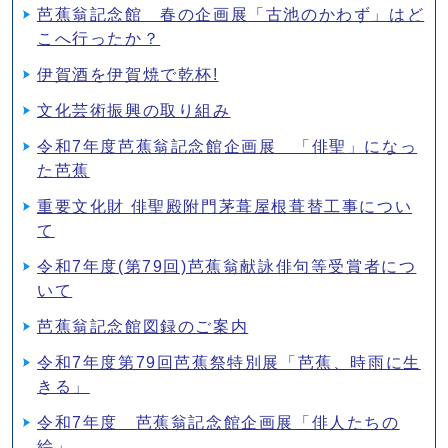
芭蕉翁記念館 春の企画展「古池のかわず」はど
こへ行ったか？
伊賀酒を伊賀焼で乾杯!
文化芸術振興の取り組み
令和7年度芭蕉翁記念館企画展 「俳聖」になっ
た芭蕉
重要文化財 俳聖殿附門茅葺屋根葺替工事につい
て
令和7年度(第79回)芭蕉翁献詠俳句等受賞者につ
いて
芭蕉翁記念館図録のご案内
令和7年度第79回芭蕉祭特別展「芭蕉、時雨に生
きる」
令和7年度 芭蕉翁記念館企画展「俳人たちの
絵」