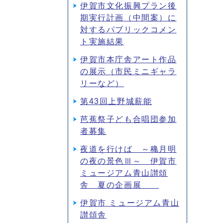
伊賀市文化振興プラン後
期実行計画（中間案）に
対するパブリックコメン
ト実施結果
伊賀市本庁舎アート作品
の展示（市民ミニギャラ
リーなど）
第43回上野城薪能
芭蕉祭子ども合唱団参加
者募集
夜道を行けば ～穐月明
の夜の景色Ⅲ～ 伊賀市
ミュージアム青山讃頌
舎 夏の企画展
伊賀市 ミュージアム青山
讃頌舎