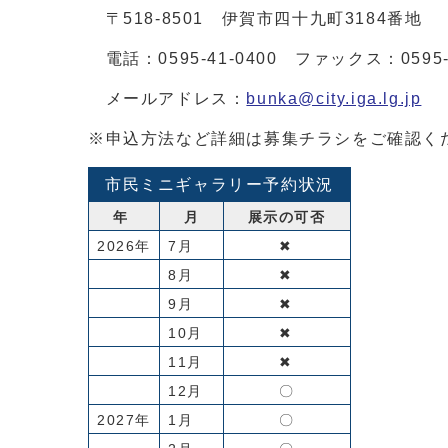
〒518-8501 伊賀市四十九町3184番
電話：0595-41-0400 ファックス：0595-2
メールアドレス：
bunka@city.iga.lg.jp
※申込方法など詳細は募集チラシをご確認く
市民ミニギャラリー予約状況
年
月
展示の可否
2026年
7月
✖
8月
✖
9月
✖
10月
✖
11月
✖
12月
〇
2027年
1月
〇