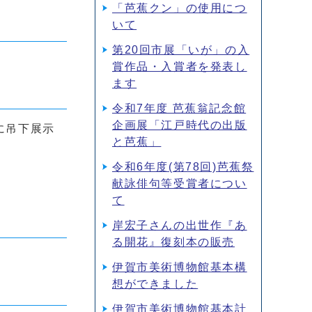
「芭蕉クン」の使用につ
いて
第20回市展「いが」の入
賞作品・入賞者を発表し
ます
令和7年度 芭蕉翁記念館
企画展「江戸時代の出版
に吊下展示
と芭蕉」
令和6年度(第78回)芭蕉祭
献詠俳句等受賞者につい
て
岸宏子さんの出世作『あ
る開花』復刻本の販売
伊賀市美術博物館基本構
想ができました
伊賀市美術博物館基本計