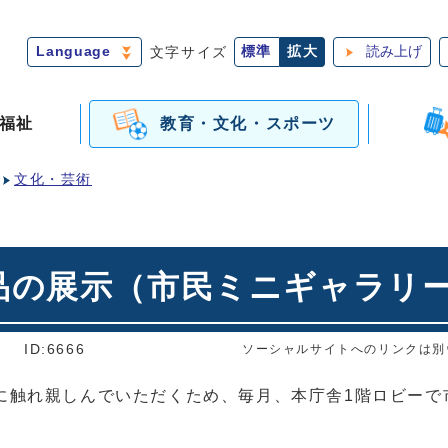
Language
文字サイズ
標準
拡大
読み上げ
福祉
教育・文化・スポーツ
文化・芸術
品の展示（市民ミニギャラリ
]
ID:6666
ソーシャルサイトへのリンクは別
に触れ親しんでいただくため、毎月、本庁舎1階ロビーで