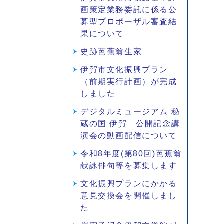
画策定業務委託に係る公
募型プロポーザル審査結
果について
史跡芭蕉翁生家
伊賀市文化振興プラン
（前期実行計画）が完成
しました
デジタルミュージアム 秘
蔵の国 伊賀 公開記念講
演会の動画配信について
令和8年度(第80回)芭蕉翁
献詠俳句等を募集します
文化振興プランにかかる
意見交換会を開催しまし
た