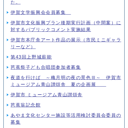
た。
伊賀文学振興会会員募集
伊賀市文化振興プラン後期実行計画（中間案）に
対するパブリックコメント実施結果
伊賀市本庁舎アート作品の展示（市民ミニギャラ
リーなど）
第43回上野城薪能
芭蕉祭子ども合唱団参加者募集
夜道を行けば ～穐月明の夜の景色Ⅲ～ 伊賀市
ミュージアム青山讃頌舎 夏の企画展
伊賀市 ミュージアム青山讃頌舎
芭蕉翁記念館
あやま文化センター施設等活用検討委員会委員の
募集