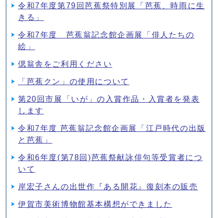
令和7年度第79回芭蕉祭特別展「芭蕉、時雨に生
きる」
令和7年度 芭蕉翁記念館企画展「俳人たちの
絵」
偲翁舎をご利用ください
「芭蕉クン」の使用について
第20回市展「いが」の入賞作品・入賞者を発表
します
令和7年度 芭蕉翁記念館企画展「江戸時代の出版
と芭蕉」
令和6年度(第78回)芭蕉祭献詠俳句等受賞者につ
いて
岸宏子さんの出世作『ある開花』復刻本の販売
伊賀市美術博物館基本構想ができました