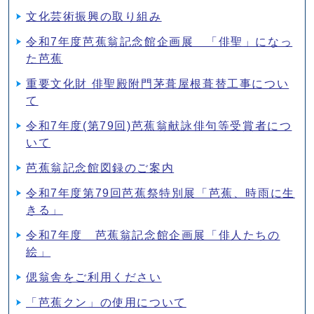
文化芸術振興の取り組み
令和7年度芭蕉翁記念館企画展 「俳聖」になっ
た芭蕉
重要文化財 俳聖殿附門茅葺屋根葺替工事につい
て
令和7年度(第79回)芭蕉翁献詠俳句等受賞者につ
いて
芭蕉翁記念館図録のご案内
令和7年度第79回芭蕉祭特別展「芭蕉、時雨に生
きる」
令和7年度 芭蕉翁記念館企画展「俳人たちの
絵」
偲翁舎をご利用ください
「芭蕉クン」の使用について