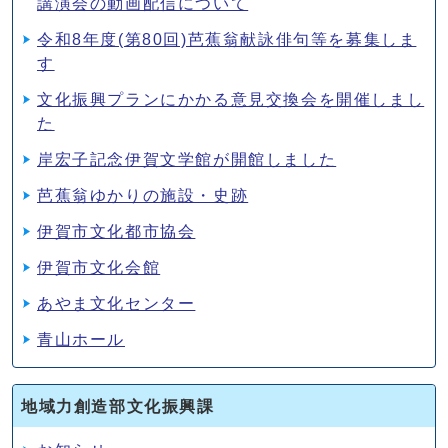
講演会の動画配信について
令和8年度(第80回)芭蕉翁献詠俳句等を募集しま
す
文化振興プランにかかる意見交換会を開催しまし
た
岸宏子記念伊賀文学館が開館しました
芭蕉翁ゆかりの施設・史跡
伊賀市文化都市協会
伊賀市文化会館
あやま文化センター
青山ホール
地域力創造部文化振興課