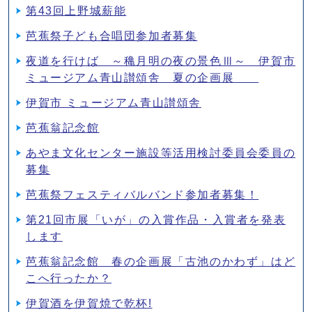
第43回上野城薪能
芭蕉祭子ども合唱団参加者募集
夜道を行けば ～穐月明の夜の景色Ⅲ～ 伊賀市
ミュージアム青山讃頌舎 夏の企画展
伊賀市 ミュージアム青山讃頌舎
芭蕉翁記念館
あやま文化センター施設等活用検討委員会委員の
募集
芭蕉祭フェスティバルバンド参加者募集！
第21回市展「いが」の入賞作品・入賞者を発表
します
芭蕉翁記念館 春の企画展「古池のかわず」はど
こへ行ったか？
伊賀酒を伊賀焼で乾杯!