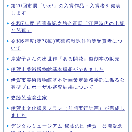
第20回市展「いが」の入賞作品・入賞者を発表
します
令和7年度 芭蕉翁記念館企画展「江戸時代の出版
と芭蕉」
令和6年度(第78回)芭蕉祭献詠俳句等受賞者につ
いて
岸宏子さんの出世作『ある開花』復刻本の販売
伊賀市美術博物館基本構想ができました
伊賀市美術博物館基本計画策定業務委託に係る公
募型プロポーザル審査結果について
史跡芭蕉翁生家
伊賀市文化振興プラン（前期実行計画）が完成し
ました
デジタルミュージアム 秘蔵の国 伊賀 公開記念