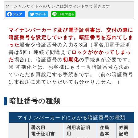
ソーシャルサイトへのリンクは別ウィンドウで開きます
マイナンバーカード及び電子証明書は、交付の際に
暗証番号を設定しています。
暗証番号を忘れてしま
った
場合や暗証番号の入力を3回（署名用電子証明
書は5回）連続で間違えて
ロックがかかってしまっ
た
場合は、暗証番号の
初期化
の手続きが必要です。
※ 初期化とは、お客様にもう一度暗証番号を決め
ていただき再設定する手続きです。（前の暗証番号
は市役所に来ていただいても分かりません。）
暗証番号の種類
マイナンバーカードにかかる暗証番号の種類
署名用
利用者証明
住民
券面
電子証明書
用
基本
記載