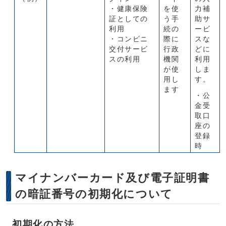
・健康保険
を使
力補
証としての
う手
助サ
利用
続の
ービ
・コンビニ
際に
スな
交付サービ
行政
どに
スの利用
機関
利用
が使
しま
用し
す。
ます
・公
金受
取口
座の
登録
時
マイナンバーカード及び電子証明書
の暗証番号の初期化について
初期化の方法