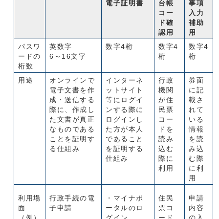
電子証明書
台帳
事項
コー
入力
ド確
補助
認用
用
パスワ
英数字
数字4桁
数字4
数字4
ードの
6～16文字
桁
桁
桁数
用途
オンラインで
インターネ
行政
券面
電子文書を作
ットサイト
機関
に記
成・送信する
等にログイ
が住
載さ
際に、作成し
ンする際に
民票
れて
た文書が真正
ログインし
コー
いる
なものである
た方が本人
ドを
情報
ことを証明す
であること
読み
を読
る仕組み
を証明する
込む
み込
仕組み
際に
む際
利用
に利
用
利用場
行政手続の電
・マイナポ
住民
申請
面
子申請
ータルのロ
票コ
内容
（例）
グイン
ード
の入