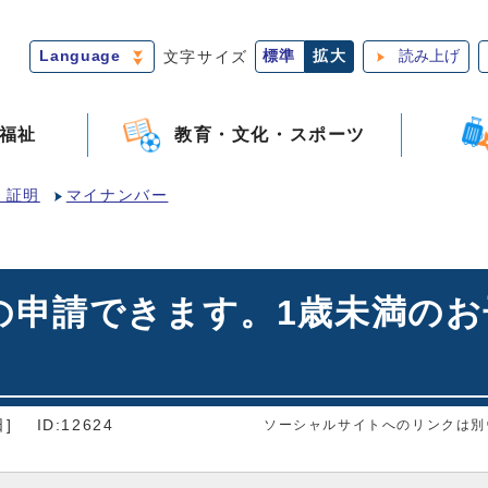
Language
文字サイズ
標準
拡大
読み上げ
福祉
教育・文化・スポーツ
・証明
マイナンバー
の申請できます。1歳未満の
]
ID:12624
ソーシャルサイトへのリンクは別