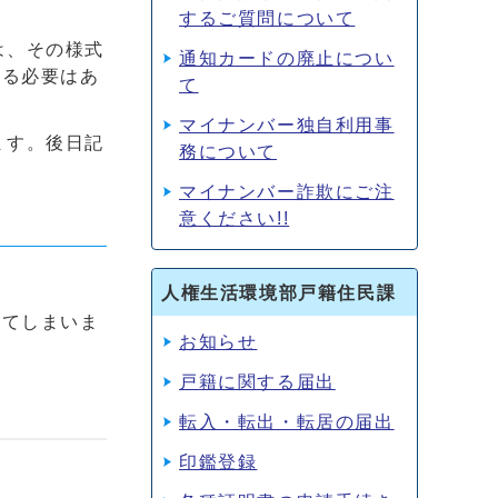
するご質問について
は、その様式
通知カードの廃止につい
する必要はあ
て
マイナンバー独自利用事
ます。後日記
務について
。
マイナンバー詐欺にご注
意ください!!
人権生活環境部戸籍住民課
れてしまいま
お知らせ
戸籍に関する届出
転入・転出・転居の届出
印鑑登録