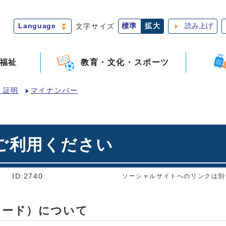
Language
文字サイズ
標準
拡大
読み上げ
福祉
教育・文化・スポーツ
・証明
マイナンバー
ご利用ください
]
ID:2740
ソーシャルサイトへのリンクは別
カード）について