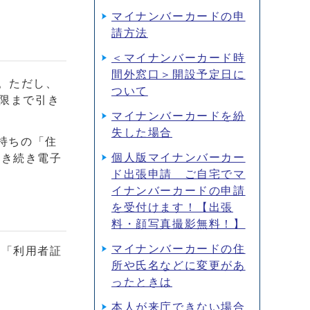
マイナンバーカードの申
請方法
＜マイナンバーカード時
間外窓口＞開設予定日に
。ただし、
ついて
期限まで引き
マイナンバーカードを紛
失した場合
手持ちの「住
個人版マイナンバーカー
引き続き電子
ド出張申請 ご自宅でマ
イナンバーカードの申請
を受付けます！【出張
料・顔写真撮影無料！】
マイナンバーカードの住
、「利用者証
所や氏名などに変更があ
ったときは
本人が来庁できない場合