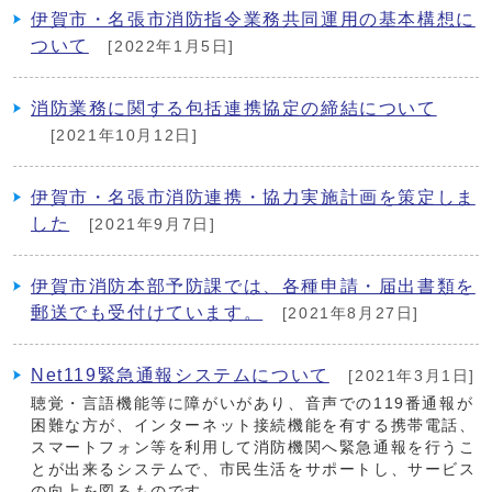
伊賀市・名張市消防指令業務共同運用の基本構想に
ついて
[2022年1月5日]
消防業務に関する包括連携協定の締結について
[2021年10月12日]
伊賀市・名張市消防連携・協力実施計画を策定しま
した
[2021年9月7日]
伊賀市消防本部予防課では、各種申請・届出書類を
郵送でも受付けています。
[2021年8月27日]
Net119緊急通報システムについて
[2021年3月1日]
聴覚・言語機能等に障がいがあり、音声での119番通報が
困難な方が、インターネット接続機能を有する携帯電話、
スマートフォン等を利用して消防機関へ緊急通報を行うこ
とが出来るシステムで、市民生活をサポートし、サービス
の向上を図るものです。