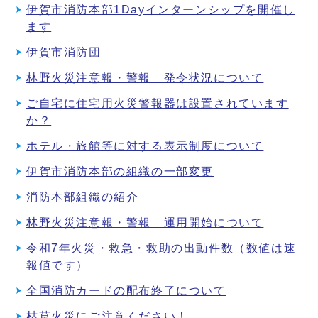
伊賀市消防本部1Dayインターンシップを開催し
ます
伊賀市消防団
林野火災注意報・警報 発令状況について
ご自宅に住宅用火災警報器は設置されています
か？
ホテル・旅館等に対する表示制度について
伊賀市消防本部の組織の一部変更
消防本部組織の紹介
林野火災注意報・警報 運用開始について
令和7年火災・救急・救助の出動件数（数値は速
報値です）
全国消防カードの配布終了について
枯草火災にご注意ください！