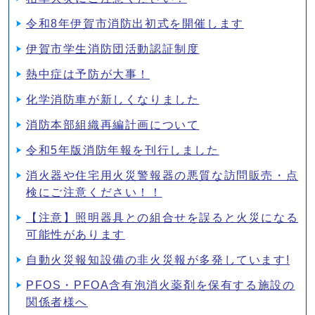
令和8年伊賀市消防出初式を開催します
伊賀市学生消防団活動認証制度
熱中症は予防が大事！
化学消防車が新しくなりました
消防本部組織再編計画について
令和5年版消防年報を刊行しました
消火器や住宅用火災警報器の悪質な訪問販売・点
検にご注意ください！！
【注意】照明器具との組合せを誤ると火災になる
可能性があります
自動火災報知設備の非火災報が多発しています!
PFOS・PFOA含有泡消火薬剤を保有する施設の
関係者様へ