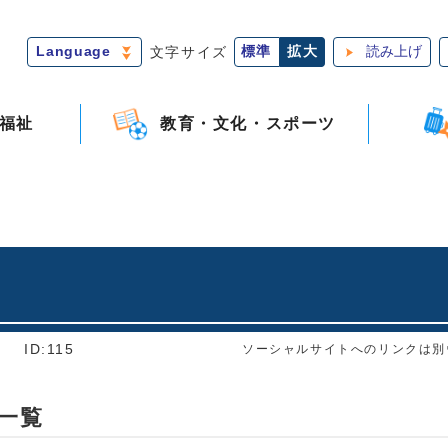
Language
文字サイズ
標準
拡大
読み上げ
福祉
教育・文化・スポーツ
]
ID:115
ソーシャルサイトへのリンクは別
一覧