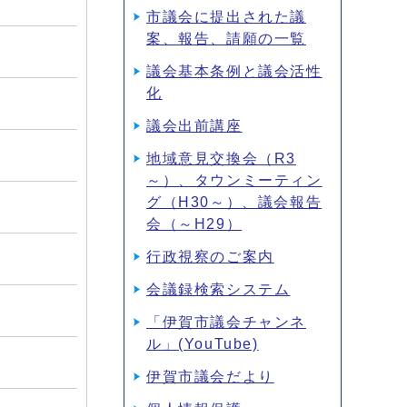
市議会に提出された議
案、報告、請願の一覧
議会基本条例と議会活性
化
議会出前講座
地域意見交換会（R3
～）、タウンミーティン
グ（H30～）、議会報告
会（～H29）
行政視察のご案内
会議録検索システム
「伊賀市議会チャンネ
ル」(YouTube)
伊賀市議会だより