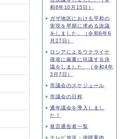
和6年10月15日）
ガザ地区における平和の
実現を早期に求める決議
をしました。（令和6年6
月27日）
ロシアによるウクライナ
侵攻に厳重に抗議する決
議をしました。（令和4年
3月7日）
市議会のスケジュール
市議会の日程
通年議会を導入しまし
た！
発言通告者一覧
テレビ放送・傍聴案内