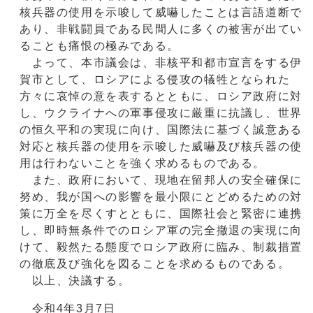
核兵器の使用を示唆して威嚇したことは言語道断で
あり、非戦闘員である民間人に多くの被害が出てい
ることも痛恨の極みである。
よって、本市議会は、非核平和都市宣言をする伊
賀市として、ロシアによる侵攻の犠牲となられた
方々に哀悼の意を表するとともに、ロシア政府に対
し、ウクライナへの軍事侵攻に厳重に抗議し、世界
の恒久平和の実現に向け、国際法に基づく誠意ある
対応と核兵器の使用を示唆した威嚇及び核兵器の使
用は行わないことを強く求めるものである。
また、政府において、現地在留邦人の安全確保に
努め、我が国への影響を最小限にとどめるための対
策に万全を尽くすとともに、国際社会と緊密に連携
し、即時無条件でのロシア軍の完全撤退の実現に向
けて、毅然たる態度でロシア政府に臨み、制裁措置
の徹底及び強化を図ることを求めるものである。
以上、決議する。
令和4年3月7日