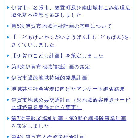
伊賀市、名張市、笠置町及び南山城村ごみ処理広
域化基本構想を策定しました
第5次伊賀市地域福祉計画の答申について
【こどもけいかくがいようばん】(こどもばん)を
さくていしました
【伊賀市こども計画】を策定しました
第4次伊賀市地域福祉計画の策定
伊賀市過疎地域持続的発展計画
地域共生社会実現に向けたアンケート調査結果
伊賀市地域公共交通計画（※地域旅客運送サービ
ス継続事業実施に伴う変更）
第7次高齢者福祉計画・第9期介護保険事業計画
を策定しました
第4次伊賀市人権施策総合計画