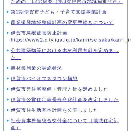
ための 12の提案（第3次伊賀市地域福祉計画）
第2期伊賀市子ども・子育て支援事業計画
農業振興地域整備計画の変更手続きについて
伊賀市鳥獣被害防止計画
https://www2.city.iga.lg.jp/kanri/seisaku/kanr
公共建築物等における木材利用方針を定めまし
た。
農林業施策の実施状況
伊賀市バイオマスタウン構想
伊賀市営住宅整備・管理方針を定めました
伊賀市公営住宅等長寿命化計画を改定しました
伊賀市住生活基本計画を公表しました
社会資本整備総合交付金について（地域住宅計
画）