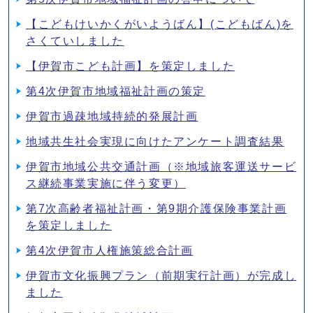
【こどもけいかくがいようばん】(こどもばん)を
さくていしました
【伊賀市こども計画】を策定しました
第4次伊賀市地域福祉計画の策定
伊賀市過疎地域持続的発展計画
地域共生社会実現に向けたアンケート調査結果
伊賀市地域公共交通計画（※地域旅客運送サービ
ス継続事業実施に伴う変更）
第7次高齢者福祉計画・第9期介護保険事業計画
を策定しました
第4次伊賀市人権施策総合計画
伊賀市文化振興プラン（前期実行計画）が完成し
ました