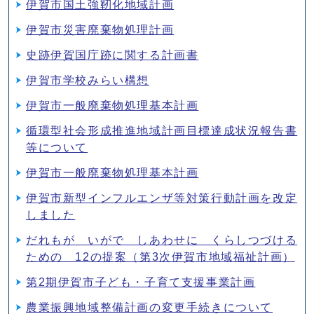
伊賀市国土強靭化地域計画
伊賀市災害廃棄物処理計画
史跡伊賀国庁跡に関する計画書
伊賀市学校みらい構想
伊賀市一般廃棄物処理基本計画
循環型社会形成推進地域計画目標達成状況報告書
等について
伊賀市一般廃棄物処理基本計画
伊賀市新型インフルエンザ等対策行動計画を改定
しました
だれもが いがで しあわせに くらしつづける
ための 12の提案（第3次伊賀市地域福祉計画）
第2期伊賀市子ども・子育て支援事業計画
農業振興地域整備計画の変更手続きについて