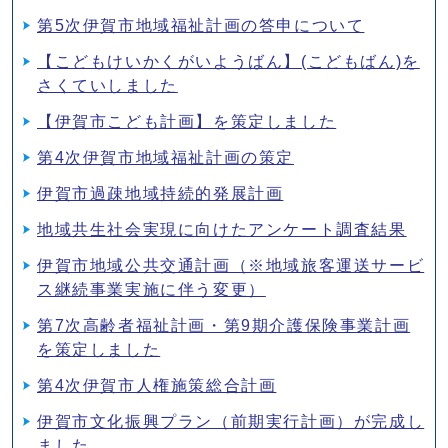
第5次伊賀市地域福祉計画の答申について
【こどもけいかくがいようばん】(こどもばん)を
さくていしました
【伊賀市こども計画】を策定しました
第4次伊賀市地域福祉計画の策定
伊賀市過疎地域持続的発展計画
地域共生社会実現に向けたアンケート調査結果
伊賀市地域公共交通計画（※地域旅客運送サービ
ス継続事業実施に伴う変更）
第7次高齢者福祉計画・第9期介護保険事業計画
を策定しました
第4次伊賀市人権施策総合計画
伊賀市文化振興プラン（前期実行計画）が完成し
ました