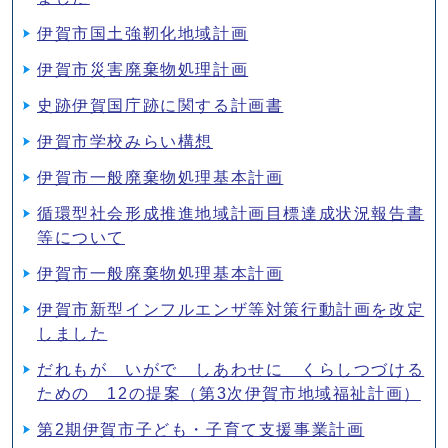
伊賀市国土強靭化地域計画
伊賀市災害廃棄物処理計画
史跡伊賀国庁跡に関する計画書
伊賀市学校みらい構想
伊賀市一般廃棄物処理基本計画
循環型社会形成推進地域計画目標達成状況報告書
等について
伊賀市一般廃棄物処理基本計画
伊賀市新型インフルエンザ等対策行動計画を改定
しました
だれもが いがで しあわせに くらしつづける
ための 12の提案（第3次伊賀市地域福祉計画）
第2期伊賀市子ども・子育て支援事業計画