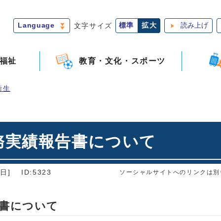
Language
文字サイズ
標準
拡大
読み上げ
福祉
教育・文化・スポーツ
衛生
務実績報告書について
日]
ID:5323
ソーシャルサイトへのリンクは別
書について