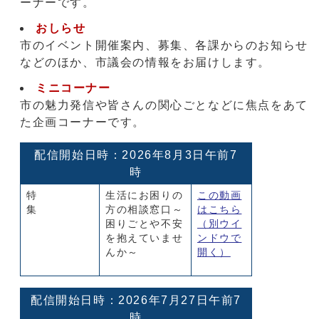
ーナーです。
おしらせ
市のイベント開催案内、募集、各課からのお知らせ
などのほか、市議会の情報をお届けします。
ミニコーナー
市の魅力発信や皆さんの関心ごとなどに焦点をあて
た企画コーナーです。
配信開始日時：2026年8月3日午前7
時
特
生活にお困りの
この動画
集
方の相談窓口～
はこちら
困りごとや不安
（別ウイ
を抱えていませ
ンドウで
んか～
開く）
配信開始日時：2026年7月27日午前7
時