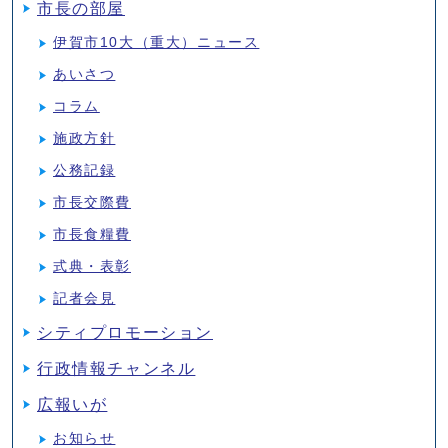
市長の部屋
伊賀市10大（重大）ニュース
あいさつ
コラム
施政方針
公務記録
市長交際費
市長食糧費
式典・表彰
記者会見
シティプロモーション
行政情報チャンネル
広報いが
お知らせ