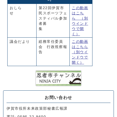
おしら
第22回伊賀市
この動画
せ
民スポーツフェ
はこち
スティバル参加
ら
（別
者募
ウインド
集
ウで開
く）
議会だより
総務常任委員
この動画
会 行政視察報
はこちら
告
（別ウイ
ンドウで
開く）
お問い合わせ
伊賀市役所未来政策部秘書広報課
電話: 0595-22-9600