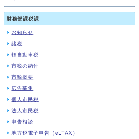
財務部課税課
お知らせ
諸税
軽自動車税
市税の納付
市税概要
広告募集
個人市民税
法人市民税
申告相談
地方税電子申告（eLTAX）