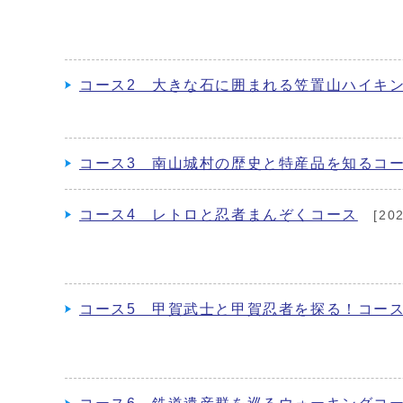
コース2 大きな石に囲まれる笠置山ハイキ
コース3 南山城村の歴史と特産品を知るコ
コース4 レトロと忍者まんぞくコース
[20
コース5 甲賀武士と甲賀忍者を探る！コー