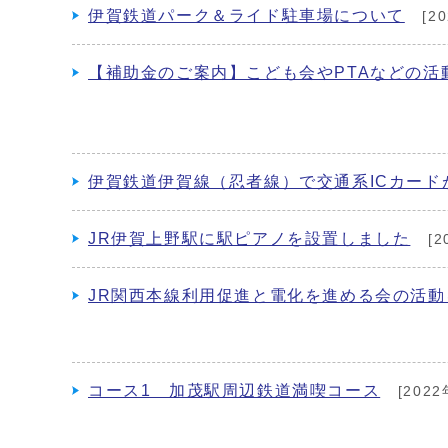
伊賀鉄道パーク＆ライド駐車場について
[2
【補助金のご案内】こども会やPTAなどの活
伊賀鉄道伊賀線（忍者線）で交通系ICカード
JR伊賀上野駅に駅ピアノを設置しました
[2
JR関西本線利用促進と電化を進める会の活
コース1 加茂駅周辺鉄道満喫コース
[2022