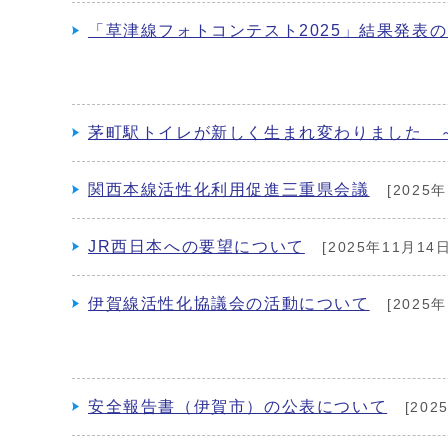
「草津線フォトコンテスト2025」結果発表
茅町駅トイレが新しく生まれ変わりました ～
関西本線活性化利用促進三重県会議
[2025年
JR西日本への要望について
[2025年11月14日
伊賀線活性化協議会の活動について
[2025年
安全報告書（伊賀市）の公表について
[202