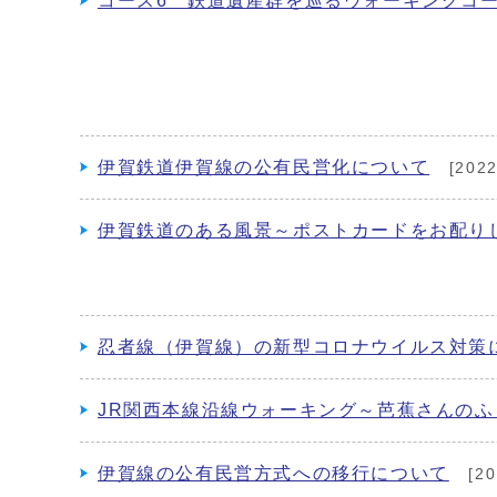
コース6 鉄道遺産群を巡るウォーキングコ
伊賀鉄道伊賀線の公有民営化について
[202
伊賀鉄道のある風景～ポストカードをお配り
忍者線（伊賀線）の新型コロナウイルス対策
JR関西本線沿線ウォーキング～芭蕉さんの
伊賀線の公有民営方式への移行について
[2