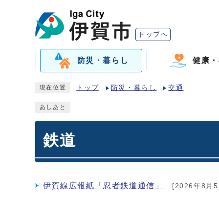
トップへ
防災・暮らし
健康・
トップ
防災・暮らし
交通
現在位置
あしあと
鉄道
伊賀線広報紙「忍者鉄道通信」
[2026年8月5