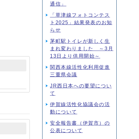
通信」
「草津線フォトコンテス
ト2025」結果発表のお知
らせ
茅町駅トイレが新しく生
まれ変わりました ～3月
13日より供用開始～
関西本線活性化利用促進
三重県会議
JR西日本への要望につい
て
伊賀線活性化協議会の活
動について
安全報告書（伊賀市）の
公表について