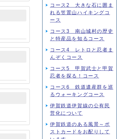
コース2 大きな石に囲ま
れる笠置山ハイキングコ
ース
コース3 南山城村の歴史
と特産品を知るコース
コース4 レトロと忍者ま
んぞくコース
コース5 甲賀武士と甲賀
忍者を探る！コース
コース6 鉄道遺産群を巡
るウォーキングコース
伊賀鉄道伊賀線の公有民
営化について
伊賀鉄道のある風景～ポ
ストカードをお配りして