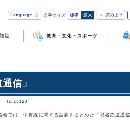
Language
文字サイズ
標準
拡大
読み上げ
福祉
教育・文化・スポーツ
道通信」
]
ID:13123
議会では、伊賀線に関する話題をまとめた「忍者鉄道通