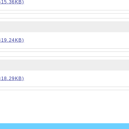
5.36KB)
9.24KB)
8.29KB)