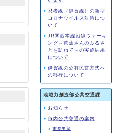
います
忍者線（伊賀線）の新型
コロナウイルス対策につ
いて
JR関西本線沿線ウォーキ
ング～芭蕉さんのふるさ
とを訪ねて～の実施結果
について
伊賀線の公有民営方式へ
の移行について
地域力創造部公共交通課
お知らせ
市内公共交通の案内
市長要望