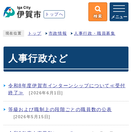
トップへ
検索
メニュー
トップ
市政情報
人事行政・職員募集
現在位置
人事行政など
令和8年度伊賀市インターンシップについて≪受付
終了≫
[2026年6月1日]
等級および職制上の段階ごとの職員数の公表
[2026年5月15日]