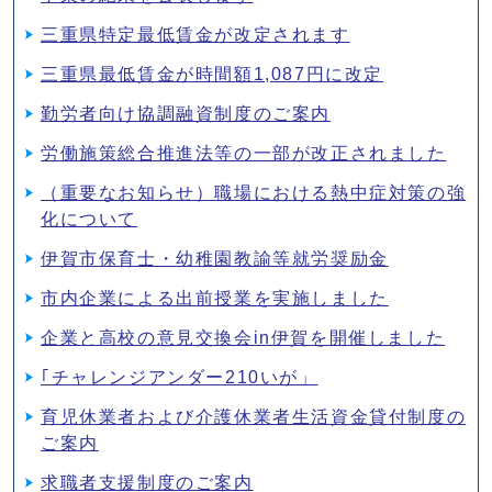
三重県特定最低賃金が改定されます
三重県最低賃金が時間額1,087円に改定
勤労者向け協調融資制度のご案内
労働施策総合推進法等の一部が改正されました
（重要なお知らせ）職場における熱中症対策の強
化について
伊賀市保育士・幼稚園教諭等就労奨励金
市内企業による出前授業を実施しました
企業と高校の意見交換会in伊賀を開催しました
｢チャレンジアンダー210いが」
育児休業者および介護休業者生活資金貸付制度の
ご案内
求職者支援制度のご案内