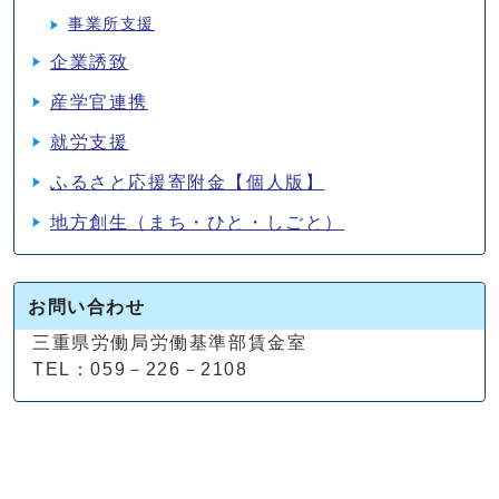
事業所支援
企業誘致
産学官連携
就労支援
ふるさと応援寄附金【個人版】
地方創生（まち・ひと・しごと）
お問い合わせ
三重県労働局労働基準部賃金室
TEL：059－226－2108