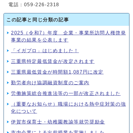
電話：059-226-2318
この記事と同じ分類の記事
2025（令和7）年度 企業・事業所訪問人権啓発
事業の結果を公表します
「イガプロ」はじめました！
三重県特定最低賃金が改定されます
三重県最低賃金が時間額1,087円に改定
勤労者向け協調融資制度のご案内
労働施策総合推進法等の一部が改正されました
（重要なお知らせ）職場における熱中症対策の強
化について
伊賀市保育士・幼稚園教諭等就労奨励金
市内企業による出前授業を実施しました