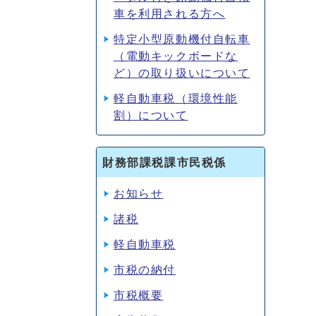
車を利用される方へ
特定小型原動機付自転車
（電動キックボードな
ど）の取り扱いについて
軽自動車税（環境性能
割）について
財務部課税課市民税係
お知らせ
諸税
軽自動車税
市税の納付
市税概要