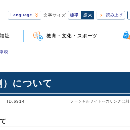
Language
文字サイズ
標準
拡大
読み上げ
福祉
教育・文化・スポーツ
車税
割）について
]
ID:6914
ソーシャルサイトへのリンクは別
て