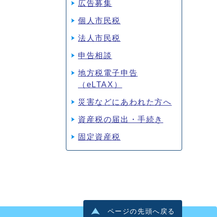
広告募集
個人市民税
法人市民税
申告相談
地方税電子申告
（eLTAX）
災害などにあわれた方へ
資産税の届出・手続き
固定資産税
ページの先頭へ戻る