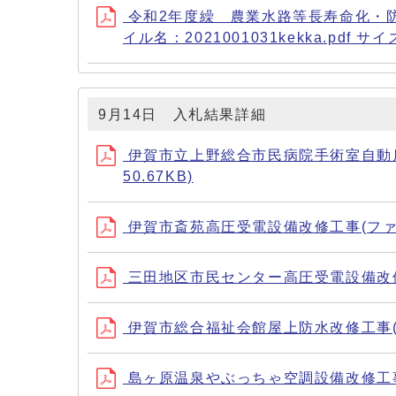
令和2年度繰 農業水路等長寿命化・
イル名：2021001031kekka.pdf サイ
9月14日 入札結果詳細
伊賀市立上野総合市民病院手術室自動扉改修工
50.67KB)
伊賀市斎苑高圧受電設備改修工事(ファイル名：
三田地区市民センター高圧受電設備改修工事(フ
伊賀市総合福祉会館屋上防水改修工事(ファイル
島ヶ原温泉やぶっちゃ空調設備改修工事(ファイ