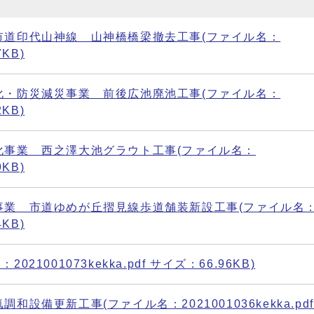
市道印代山神線 山神橋橋梁撤去工事(ファイル名：
7KB)
化・防災減災事業 前後広池廃池工事(ファイル名：
2KB)
化事業 西之澤大池グラウト工事(ファイル名：
9KB)
事業 市道ゆめが丘摺見線歩道舗装新設工事(ファイル名
4KB)
001073kekka.pdf サイズ：66.96KB)
備更新工事(ファイル名：2021001036kekka.pd