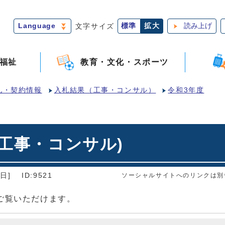
Language
文字サイズ
標準
拡大
読み上げ
福祉
教育・文化・スポーツ
札・契約情報
入札結果（工事・コンサル）
令和3年度
(工事・コンサル)
日]
ID:9521
ソーシャルサイトへのリンクは別
ご覧いただけます。