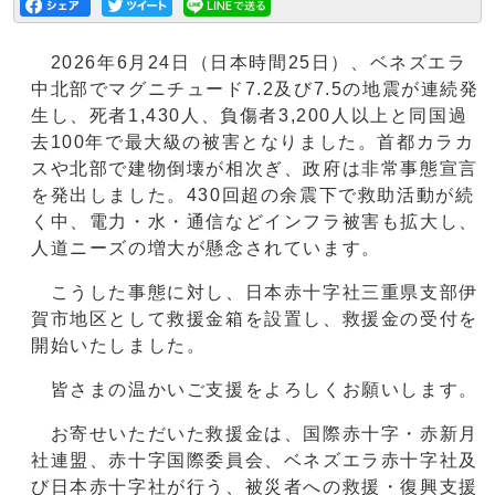
2026年6月24日（日本時間25日）、ベネズエラ
中北部でマグニチュード7.2及び7.5の地震が連続発
生し、死者1,430人、負傷者3,200人以上と同国過
去100年で最大級の被害となりました。首都カラカ
スや北部で建物倒壊が相次ぎ、政府は非常事態宣言
を発出しました。430回超の余震下で救助活動が続
く中、電力・水・通信などインフラ被害も拡大し、
人道ニーズの増大が懸念されています。
こうした事態に対し、日本赤十字社三重県支部伊
賀市地区として救援金箱を設置し、救援金の受付を
開始いたしました。
皆さまの温かいご支援をよろしくお願いします。
お寄せいただいた救援金は、国際赤十字・赤新月
社連盟、赤十字国際委員会、ベネズエラ赤十字社及
び日本赤十字社が行う、被災者への救援・復興支援