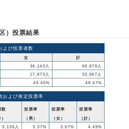
区）投票結果
および投票者数
女
計
36,143人
69,879人
17,873人
33,867人
49.45%
48.47%
数および推定投票率
票数
投票率
投票率
投票率
計）
（男）
（女）
（計）
3,136人
5.37%
3.67%
4.49%