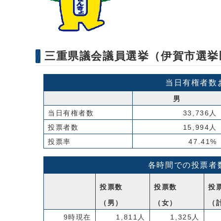
三重県議会議員選挙（伊賀市選挙
当日有権者数
男
当日有権者数
33,736人
投票者数
15,994人
投票率
47.41%
各時間での投票者
投票数
投票数
投
（男）
（女）
（
9時現在
1,811人
1,325人