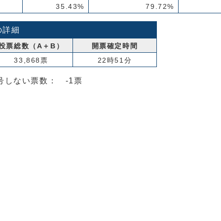
35.43%
79.72%
の詳細
投票総数（A＋B）
開票確定時間
33,868票
22時51分
しない票数： -1票