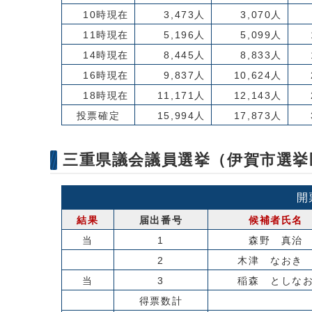
10時現在
3,473人
3,070人
11時現在
5,196人
5,099人
14時現在
8,445人
8,833人
16時現在
9,837人
10,624人
18時現在
11,171人
12,143人
投票確定
15,994人
17,873人
三重県議会議員選挙（伊賀市選挙
開
結果
届出番号
候補者氏名
当
1
森野 真治
2
木津 なお
当
3
稲森 としな
得票数計