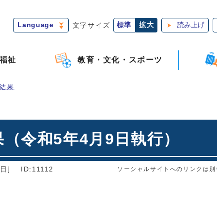
Language
文字サイズ
標準
拡大
読み上げ
福祉
教育・文化・スポーツ
結果
（令和5年4月9日執行）
日]
ID:11112
ソーシャルサイトへのリンクは別