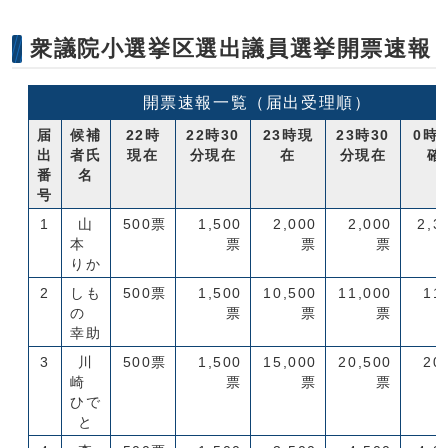
衆議院小選挙区選出議員選挙開票速報
開票速報一覧（届出受理順）
届
候補
22時
22時30
23時現
23時30
0時
出
者氏
現在
分現在
在
分現在
確
番
名
号
1
山
500票
1,500
2,000
2,000
2,3
本
票
票
票
りか
2
しも
500票
1,500
10,500
11,000
11
の
票
票
票
幸助
3
川
500票
1,500
15,000
20,500
20
崎
票
票
票
ひで
と