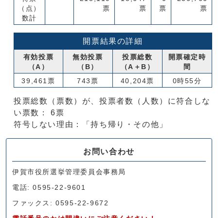
（点）
票
票
票
票
数計
開票結果の詳細
有効投票
無効投票
投票総数
開票確定時
（A）
（B）
（A＋B）
間
39,461票
743票
40,204票
0時55分
投票総数（票数）が、投票者数（人数）に符合しな
い票数： 6票
符号しない理由：「持ち帰り・その他」
お問い合わせ
伊賀市役所選挙管理委員会事務局
電話: 0595-22-9601
ファックス: 0595-22-9672