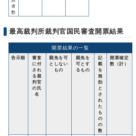
票
者
数
最高裁判所裁判官国民審査開票結果
開票結果の一覧
告示順
審査
罷免を可
罷免を
記
開票確定
に付
としない
可とす
載
数（計）
され
もの
るもの
を
る裁
無
判官
効
の氏
と
名
さ
れ
た
も
の
の
数