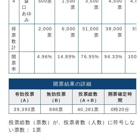
4
森
500票
1,500
3,500
4,500
4,8
口
票
票
票
あゆ
み
得
2,000
6,000
31,000
38,000
39
票
票
票
票
票
数
計
開
4.96%
14.89%
76.95%
94.33%
100
票
率
開票結果の詳細
有効投票
無効投票
投票総数
開票確定時
（A）
（B）
（A＋B）
間
39,393票
888票
40,281票
0時20分
投票総数（票数）が、投票者数（人数）に符号しな
い票数： 1票