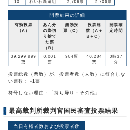
10
れいわ新選組
2,706票
2,706票
開票結果の詳細
有効投票
あん分
無効投
投票総
開票確
（A）
の際切
票（C）
数（A＋
定時間
り捨て
B＋C）
た票
（B）
39,299.999
0.001
984票
40,284
0時37
票
票
票
分
投票総数（票数）が、投票者数（人数）に符合しな
い票数： -1票
符号しない理由：「持ち帰り・その他」
最高裁判所裁判官国民審査投票結果
当日有権者数および投票者数