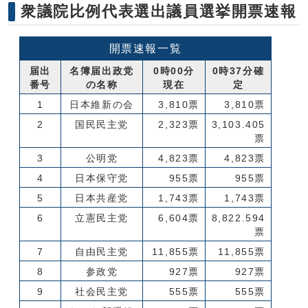
衆議院比例代表選出議員選挙開票速報
開票速報一覧
届出
名簿届出政党
0時00分
0時37分確
番号
の名称
現在
定
1
日本維新の会
3,810票
3,810票
2
国民民主党
2,323票
3,103.405
票
3
公明党
4,823票
4,823票
4
日本保守党
955票
955票
5
日本共産党
1,743票
1,743票
6
立憲民主党
6,604票
8,822.594
票
7
自由民主党
11,855票
11,855票
8
参政党
927票
927票
9
社会民主党
555票
555票