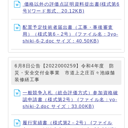
価格以外の評価点証明資料提出書(様式第6
号)(ワード形式、20.12KB)
配置予定技術者届出書（工事・事後審査
用）（様式第6－2号） (ファイル名：3yo-
shiki-6-2.doc サイズ：40.50KB)
6月8日公告【2022000259】令和4年度 防
災・安全交付金事業 市道上之庄百々池線舗
装修繕工事
一般競争入札（総合評価方式）参加資格確
認申請書（様式第2号） (ファイル名：yo-
shiki-2.doc サイズ：33.00KB)
履行実績書（様式第2－2号） (ファイル