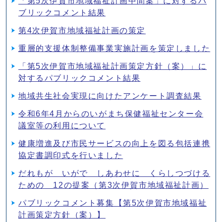
「第5次伊賀市地域福祉計画中間案」に対するパ
ブリックコメント結果
第4次伊賀市地域福祉計画の策定
重層的支援体制整備事業実施計画を策定しました
「第5次伊賀市地域福祉計画策定方針（案）」に
対するパブリックコメント結果
地域共生社会実現に向けたアンケート調査結果
令和6年4月からのいがまち保健福祉センター会
議室等の利用について
健康増進及び市民サービスの向上を図る包括連携
協定書調印式を行いました
だれもが いがで しあわせに くらしつづける
ための 12の提案（第3次伊賀市地域福祉計画）
パブリックコメント募集【第5次伊賀市地域福祉
計画策定方針（案）】