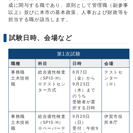
成に関与する職であり、原則として管理職（副参事
以上）並びに本市の基本政策、人事および財政等を
担当する職が該当します。
試験日時、会場など
第1次試験
職種
科目
日時
会場
事務職
総合適性検査
8月7日
テストセ
土木技術
（SPI3-H）
（金）から
ンター
職
※テストセン
9月23日
（※）
ター方式
（水）まで
のうち
受験者が選
択する日時
事務職
総合適性検査
9月20日
伊賀市役
土木技術
（SPI3-H）
（日）
所本庁
職
※ペーパーテ
受付：午前9