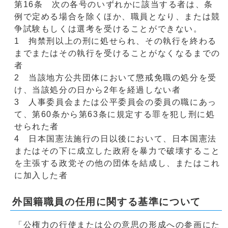
第16条 次の各号のいずれかに該当する者は、条
例で定める場合を除くほか、職員となり、または競
争試験もしくは選考を受けることができない。
1 拘禁刑以上の刑に処せられ、その執行を終わる
までまたはその執行を受けることがなくなるまでの
者
2 当該地方公共団体において懲戒免職の処分を受
け、当該処分の日から2年を経過しない者
3 人事委員会または公平委員会の委員の職にあっ
て、第60条から第63条に規定する罪を犯し刑に処
せられた者
4 日本国憲法施行の日以後において、日本国憲法
またはその下に成立した政府を暴力で破壊すること
を主張する政党その他の団体を結成し、またはこれ
に加入した者
外国籍職員の任用に関する基準について
「公権力の行使または公の意思の形成への参画にた