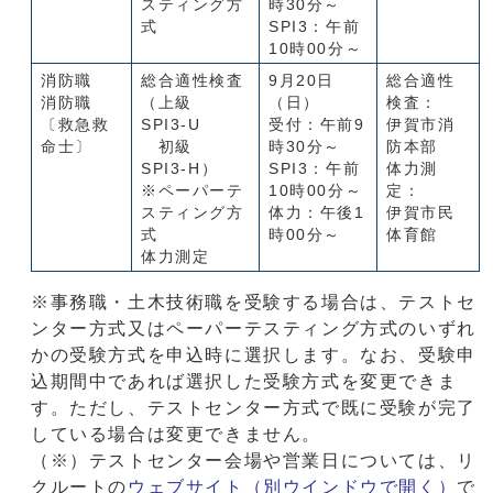
スティング方
時30分～
式
SPI3：午前
10時00分～
消防職
総合適性検査
9月20日
総合適性
消防職
（上級
（日）
検査：
〔救急救
SPI3-U
受付：午前9
伊賀市消
命士〕
初級
時30分～
防本部
SPI3-H）
SPI3：午前
体力測
※ペーパーテ
10時00分～
定：
スティング方
体力：午後1
伊賀市民
式
時00分～
体育館
体力測定
※事務職・土木技術職を受験する場合は、テストセ
ンター方式又はペーパーテスティング方式のいずれ
かの受験方式を申込時に選択します。なお、受験申
込期間中であれば選択した受験方式を変更できま
す。ただし、テストセンター方式で既に受験が完了
している場合は変更できません。
（※）テストセンター会場や営業日については、リ
クルートの
ウェブサイト
（別ウインドウで開く）
で