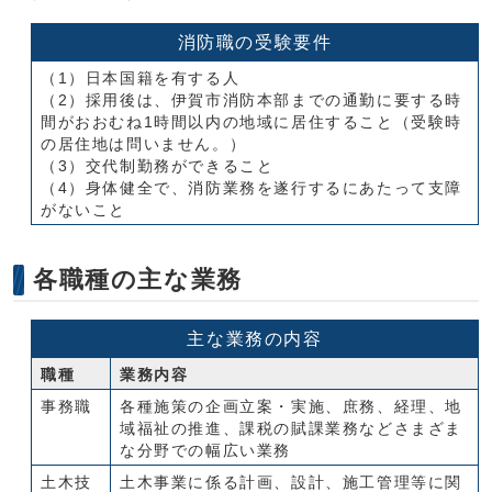
消防職の受験要件
（1）日本国籍を有する人
（2）採用後は、伊賀市消防本部までの通勤に要する時
間がおおむね1時間以内の地域に居住すること（受験時
の居住地は問いません。）
（3）交代制勤務ができること
（4）身体健全で、消防業務を遂行するにあたって支障
がないこと
各職種の主な業務
主な業務の内容
職種
業務内容
事務職
各種施策の企画立案・実施、庶務、経理、地
域福祉の推進、課税の賦課業務などさまざま
な分野での幅広い業務
土木技
土木事業に係る計画、設計、施工管理等に関