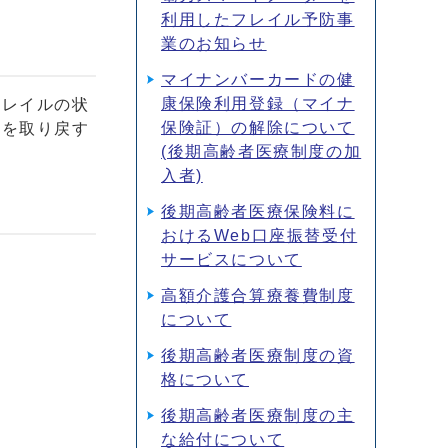
利用したフレイル予防事
業のお知らせ
マイナンバーカードの健
康保険利用登録（マイナ
レイルの状
保険証）の解除について
康を取り戻す
(後期高齢者医療制度の加
入者)
後期高齢者医療保険料に
おけるWeb口座振替受付
サービスについて
高額介護合算療養費制度
について
後期高齢者医療制度の資
格について
後期高齢者医療制度の主
な給付について