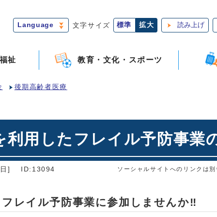
Language
文字サイズ
標準
拡大
読み上げ
福祉
教育・文化・スポーツ
金
後期高齢者医療
を利用したフレイル予防事業
日]
ID:13094
ソーシャルサイトへのリンクは別
たフレイル予防事業に参加しませんか‼