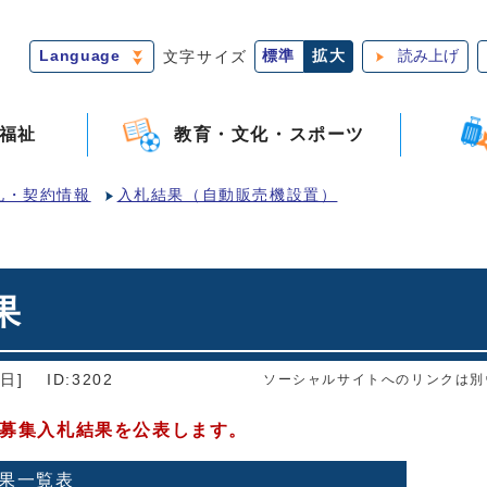
Language
文字サイズ
標準
拡大
読み上げ
福祉
教育・文化・スポーツ
札・契約情報
入札結果（自動販売機設置）
果
日]
ID:3202
ソーシャルサイトへのリンクは別
者募集入札結果を公表します。
果一覧表