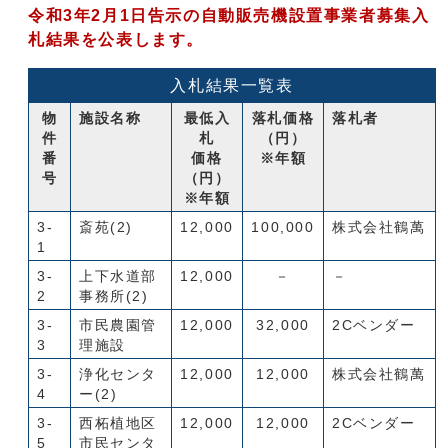
令和3年2月1日告示の自動販売機設置事業者募集入
札結果を公表します。
入札結果一覧表
物
施設名称
最低入
落札価格
落札者
件
札
（円）
番
価格
※年額
号
（円）
※年額
3-
斎苑(2)
12,000
100,000
株式会社鶴萬
1
3-
上下水道部
12,000
－
－
2
事務所(2)
3-
市民農園管
12,000
32,000
2Cベンダー
3
理施設
3-
浄化センタ
12,000
12,000
株式会社鶴萬
4
ー(2)
3-
西柘植地区
12,000
12,000
2Cベンダー
5
市民センタ