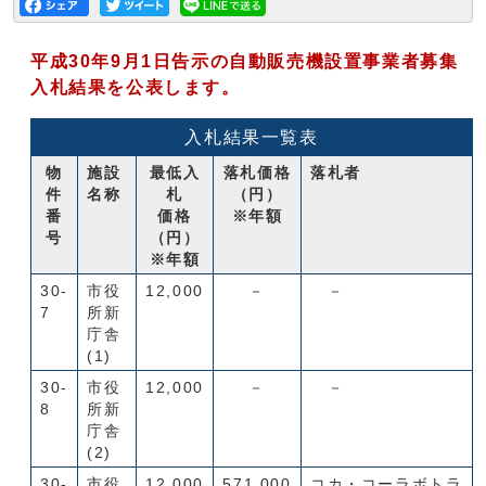
平成30年9月1日告示の自動販売機設置事業者募集
入札結果を公表します。
入札結果一覧表
物
施設
最低入
落札価格
落札者
件
名称
札
（円）
番
価格
※年額
号
（円）
※年額
30-
市役
12,000
－
－
7
所新
庁舎
(1)
30-
市役
12,000
－
－
8
所新
庁舎
(2)
30-
市役
12,000
571,000
コカ・コーラボトラ