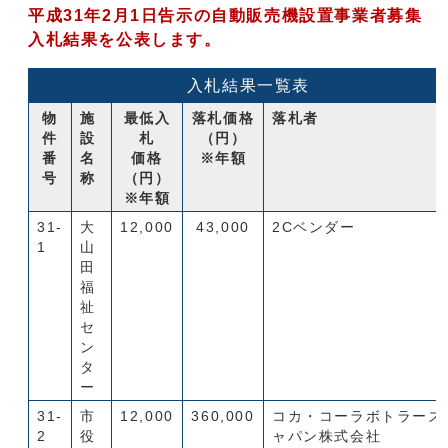
平成31年2月1日告示の自動販売機設置事業者募集
入札結果を公表します。
入札結果一覧表
物
施
最低入
落札価格
落札者
件
設
札
（円）
番
名
価格
※年額
号
称
（円）
※年額
31-
大
12,000
43,000
2Cベンダー
1
山
田
福
祉
セ
ン
タ
ー
31-
市
12,000
360,000
コカ・コーラボトラーズ
2
役
ャパン株式会社