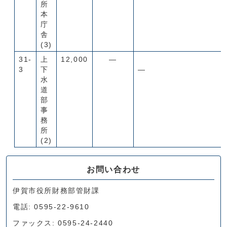
所
本
庁
舎
(3)
31-
上
12,000
―
3
下
―
水
道
部
事
務
所
(2)
お問い合わせ
伊賀市役所財務部管財課
電話: 0595-22-9610
ファックス: 0595-24-2440