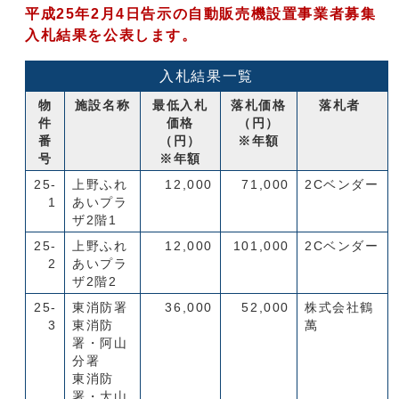
平成25年2月4日告示の自動販売機設置事業者募集
入札結果を公表します。
入札結果一覧
物
施設名称
最低入札
落札価格
落札者
件
価格
（円）
番
（円）
※年額
号
※年額
25-
上野ふれ
12,000
71,000
2Cベンダー
1
あいプラ
ザ2階1
25-
上野ふれ
12,000
101,000
2Cベンダー
2
あいプラ
ザ2階2
25-
東消防署
36,000
52,000
株式会社鶴
3
東消防
萬
署・阿山
分署
東消防
署・大山