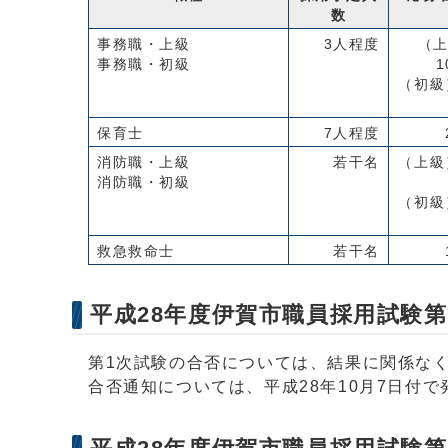
数
事務職・上級
3人程度
（
事務職・初級
1
（初級
保育士
7人程度
消防職・上級
若干名
（上級
消防職・初級
（初級
救急救命士
若干名
平成28年度伊賀市職員採用試験
第1次試験の合否については、結果に関係な
合否通知については、平成28年10月7日付