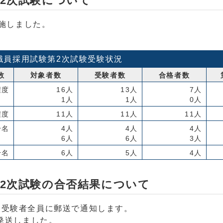
第2次試験について
実施しました。
職員採用試験第2次試験受験状況
数
対象者数
受験者数
合格者数
程度
16人
13人
7人
1人
1人
0人
程度
11人
11人
11人
干名
4人
4人
4人
6人
6人
3人
干名
6人
5人
4人
第2次試験の合否結果について
く受験者全員に郵送で通知します。
で発送しました。