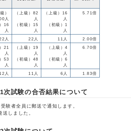
上級）
（上級）82
（上級）16
5.71倍
00人
人
人
）16
（初級）15
（初級）1
人
人
人
22人
22人
11人
2.00倍
）21
（上級）19
（上級）4
6.70倍
人
人
人
）53
（初級）48
（初級）6
人
人
人
12人
11人
6人
1.83倍
第1次試験の合否結果について
く受験者全員に郵送で通知します。
で発送しました。