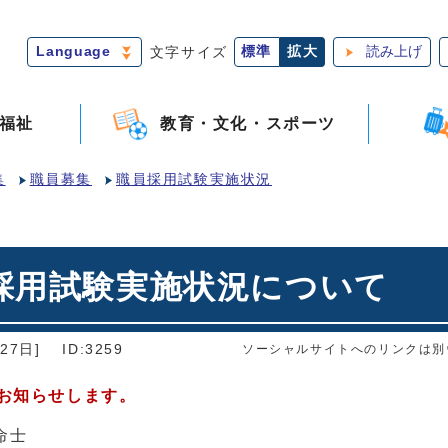
Language
文字サイズ
標準
拡大
読み上げ
福祉
教育・文化・スポーツ
集
職員募集
職員採用試験実施状況
採用試験実施状況について
27日]
ID:3259
ソーシャルサイトへのリンクは別
お知らせします。
命士