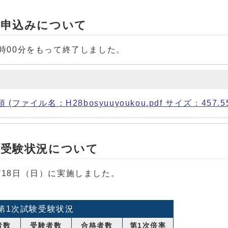
の申込みについて
7時00分をもって終了しました。
イル名：H28bosyuuyoukou.pdf サイズ：457.55
の受験状況について
び18日（日）に実施しました。
第1次試験受験状況
者数
受験者数
合格者数
第1次倍率